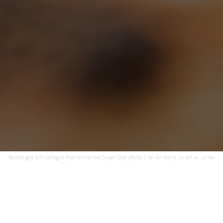
Beställ god och vällagad mat online hos Super Star (Borås ). Se vår meny, ta del av unika
erbjudanden och njut av rätter för alla smaker.
Öppettider